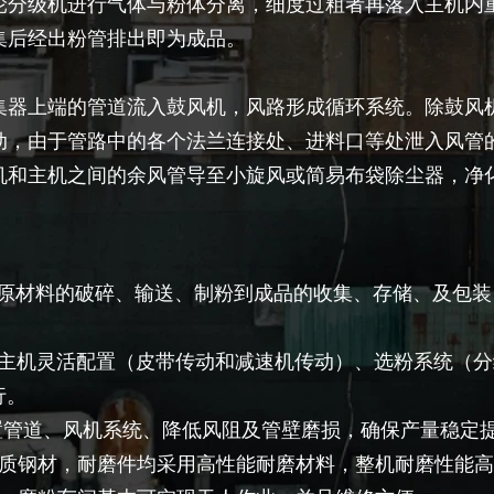
轮分级机进行气体与粉体分离，细度过粗者再落入主机内
集后经出粉管排出即为成品。
集器上端的管道流入鼓风机，风路形成循环系统。除鼓风
动，由于管路中的各个法兰连接处、进料口等处泄入风管
机和主机之间的余风管导至小旋风或简易布袋除尘器，净
从原材料的破碎、输送、制粉到成品的收集、存储、及包
要主机灵活配置（皮带传动和减速机传动）、选粉系统（
行。
置管道、风机系统、降低风阻及管壁磨损，确保产量稳定
优质钢材，耐磨件均采用高性能耐磨材料，整机耐磨性能