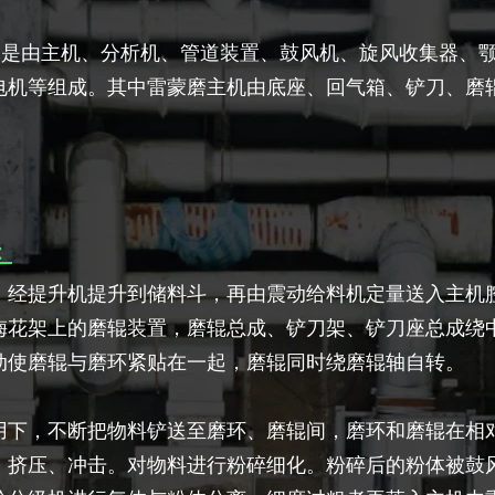
构是由主机、分析机、管道装置、鼓风机、旋风收集器、
电机等组成。其中雷蒙磨主机由底座、回气箱、铲刀、磨
：
，经提升机提升到储料斗，再由震动给料机定量送入主机
梅花架上的磨辊装置，磨辊总成、铲刀架、铲刀座总成绕
动使磨辊与磨环紧贴在一起，磨辊同时绕磨辊轴自转。
用下，不断把物料铲送至磨环、磨辊间，磨环和磨辊在相
、挤压、冲击。对物料进行粉碎细化。粉碎后的粉体被鼓