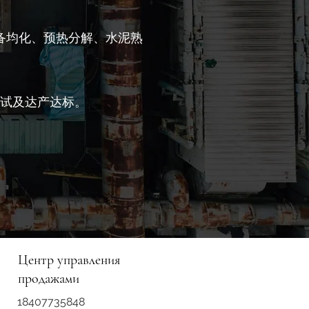
备均化、预热分解、水泥熟
调试及达产达标。
Центр управления
продажами
18407735848