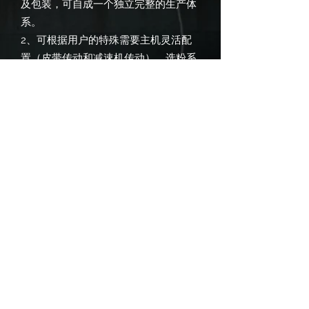
及包装，可自成一个独立完整的生产体
系。
2、可根据用户的特殊需要主机灵活配
置（皮带传动和减速机传动）、选粉系
统（分级机和分析机）等，保证生产体
系在最佳状态下运行。
3、根据物料情况优化配置管道、风机
系统、降低风阻及管壁磨损，确保产量
稳定提高。
4、重要部件均采用加厚优质钢材，耐
磨件均采用高性能耐磨材料，整机耐磨
性能高，运行可靠。
5、电气系统采用集中控制，磨粉车间
基本可实现无人作业，并且维修方便。
6、可根据客户需要采用简易布袋除尘
器或脉冲除尘器收集余风，收尘效率达
到99.9%以上，高效环保。