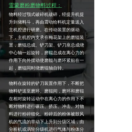
雷蒙磨粉磨物料过程：
物料经过颚式破碎机破碎，经提升机提
升到储料斗，再由震动给料机定量送入
主机腔进行研磨。在传动装置的驱动
下，主机腔内支承在梅花架上的磨辊装
置，磨辊总成、铲刀架、铲刀座总成绕
中心轴一起旋转，磨辊总成在离心力的
作用下向外摆动使磨辊与磨环紧贴在一
起，磨辊同时绕磨辊轴自转。
物料在旋转的铲刀装置作用下，不断把
物料铲送至磨环、磨辊间，磨环和磨辊
在相对旋转运动中在离心力的作用下不
断对物料进行碾压、挤压、冲击。对物
料进行粉碎细化。粉碎后的粉体被鼓风
机的气流的带动下上升到分级区域，由
分析机或涡轮分级机进行气体与粉体分